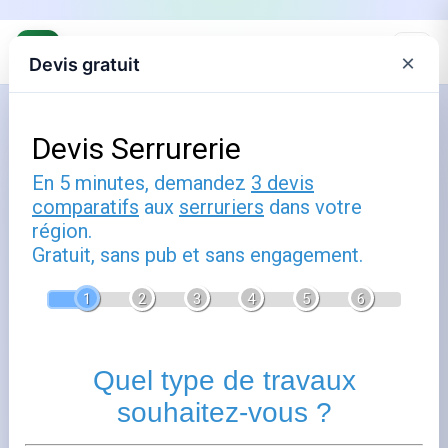
×
Devis gratuit
Accueil
Serrurier à Schiltigheim :
intervention d'urgence au nord de
Strasbourg
Publié le
5 février 2026
- Mis à jour le
31 juillet 2026