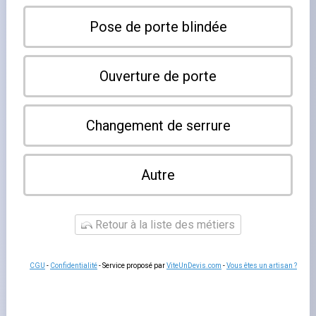
Besoin d'un
serrurier à Schiltigheim
en urgence ? Que
votre porte soit claquée, votre serrure défaillante ou
votre cylindre à remplacer, notre équipe intervient en
moins de 30 minutes à Schiltigheim et dans toute la
proche banlieue
nord de Strasbourg
.
Service disponible
24h/24
, 7j/7, week-ends et jours fériés inclus.
Schiltigheim, ville de plus de 30 000 habitants mitoyenne
de Strasbourg, est desservie en permanence par nos
équipes. Nos techniciens connaissent bien les quartiers
de la ville et peuvent rejoindre rapidement n'importe
quelle adresse pour une intervention de serrurerie.
Ouverture de porte et remplacement de
serrure à Schiltigheim
Nos
artisans serruriers
maîtrisent toutes les techniques
d'ouverture sans dommage : crochetage, déblocage de
cylindre, ouverture par l'extérieur en cas de clé laissée à