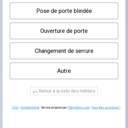
L'installation d'une
porte blindée à Strasbourg
est la
solution la plus efficace pour protéger votre domicile
contre les effractions. Nos artisans spécialisés installent
des portes de sécurité certifiées BP2 à BP4 dans les
appartements, maisons individuelles et locaux
professionnels de Strasbourg et du Bas-Rhin. Chaque
installation est précédée d'une visite technique gratuité
pour choisir le modèle adapté à votre encadrement. Une
porte blindée offre une résistance bien supérieure à une
porte standard : elle résiste plusieurs minutes à des
tentatives d'effraction par forçage, pied de biche,
perceuse ou scie. Cet avantage est particulièrement
important car la grande majorité des cambriolages sont
abandonnés si l'entrée prend plus de deux ou trois
minutes.
Choisir sa porte blindée : certification et
niveaux de sécurité