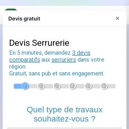
×
Devis gratuit
Accueil
Installation de porte blindée à
Strasbourg : sécurité et qualité
Publié le
3 février 2026
- Mis à jour le
21 février 2026