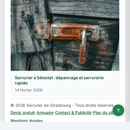
Serrurier à Sélestat : dépannage et serrurerie
rapide
14 février 2026
© 2026 Serrurier de Strasbourg - Tous droits réservés -
↑
Devis gratuit
-
Annuaire
-
Contact & Publicité
-
Plan du site
-
Mentions légales