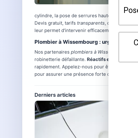
cylindre, la pose de serrures haute sécurité et l
Devis gratuit, tarifs
transparents
, déplacement i
leur permet d'intervenir efficacement des deux 
Plombier à Wissembourg : urgences et t
Nos partenaires
plombiers à Wissembourg
inte
robinetterie défaillante.
Réactifs et profession
rapidement. Appelez-nous pour être mis en rel
pour assurer une présence forte dans tout le n
Derniers articles