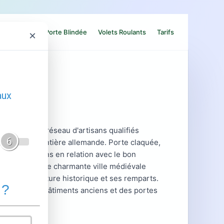
Contact
Porte Blindée
Volets Roulants
Tarifs
×
nce ? Notre réseau d'artisans qualifiés
oche de la frontière allemande. Porte claquée,
s vous mettons en relation avec le bon
embourg est une charmante ville médiévale
 son architecture historique et ses remparts.
cifiques des bâtiments anciens et des portes
isation