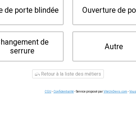
Notre
serrurier à Wissembourg
prend en charge l'ouverture d
'installation de blindage. Chaque intervention est réalisée par un
nclus dans le prix final. Nos artisans maîtrisent les serrures 
côtés de la frontière pour les résidents
de la zone frontalière
.
ravaux
rviennent pour les urgences de plomberie : fuite sous évier, ru
nels
, ils se déplacent à Wissembourg et dans les villages envi
ation avec le bon artisan. Nos partenaires couvrent également 
ord du Bas-Rhin.