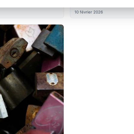
ble 24h/24
Serrurier à Obernai : dépan
10 février 2026