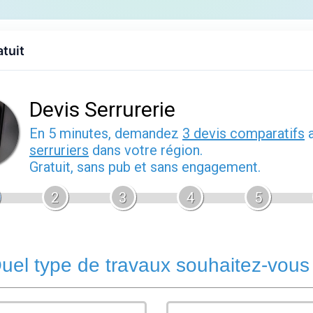
Accueil
Devis gratuit
Annuaire
atuit
mbourg : dépannage dans le nord Alsace
r 2026
Besoin d'un
serrurier ou d'un plombier à Wissembourg
en urge
intervient rapidement dans cette ville du nord du Bas-Rhin, pr
serrure à remplacer, fuite d'eau ou chauffe-eau en panne : nou
professionnel dans les meilleurs délais, 24h/24 et 7j/7. Wiss
alsacienne situee à la frontière franco-allemande, connue pour
Nos artisans y interviennent en respectant les contraintes spé
en bois massif souvent présentes dans cette ville.
Serrurier à Wissembourg : ouverture de porte et sécur