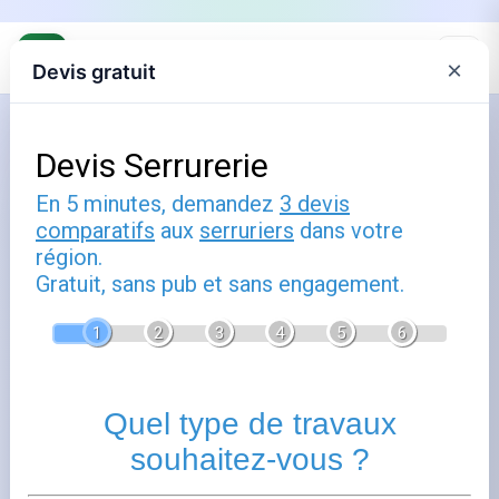
×
Devis gratuit
Accueil
Votre serrurier à Haguenau :
intervention rapide dans le nord
Alsace
Publié le
12 février 2026
- Mis à jour le
21 février 2026