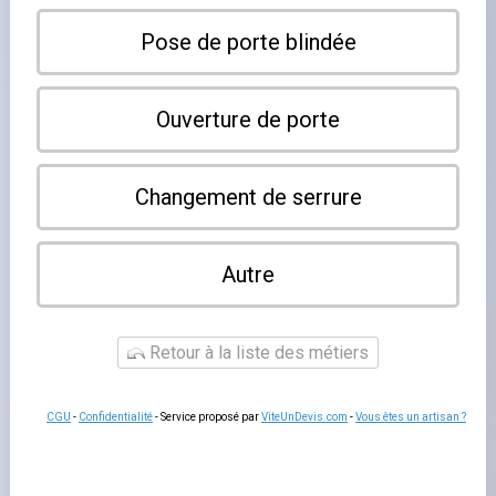
Notre
serrurier à Haguenau
intervient rapidement pour
toute urgence : porte claquée, clé cassée, cylindre forcé
ou serrure à remplacer. Haguenau, deuxième ville du
Bas-Rhin, bénéficie
d'un service de dépannage
professionnel
disponible 24h/24 et 7j/7, avec une équipe
réactive capable d'intervenir en moins de 30 minutes
dans la ville et les communes environnantes. Haguenau
est un centre économique et résidentiel important
du
nord de l'Alsace
où la demande de serrurerie est
constante. Notre équipe y est présente régulièrement et
peut intervenir aussi bien dans le centre historique que
dans les quartiers périphériques et les zones
pavillonnaires.
Serrurerie Haguenau : ouverture de porte et
sécurisation
Spécialistes de la
serrurerie à Haguenau
, nos artisans