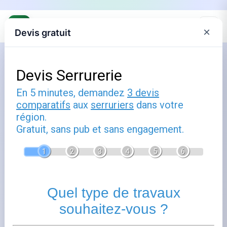
×
Devis gratuit
Accueil
›
Annuaire
›
Serruriers Schirrhein
Serruriers à Schirrhein
Trouvez votre serrurier à Schirrhein (67240), Bas-Rhin.
Schirrhein dispose à proximité de professionnels qualifiés
dans le domaine des travaux de serrurerie. Consultez les
fiches ci-dessous pour accéder aux coordonnées et
détails de chaque serrurier.
+
−