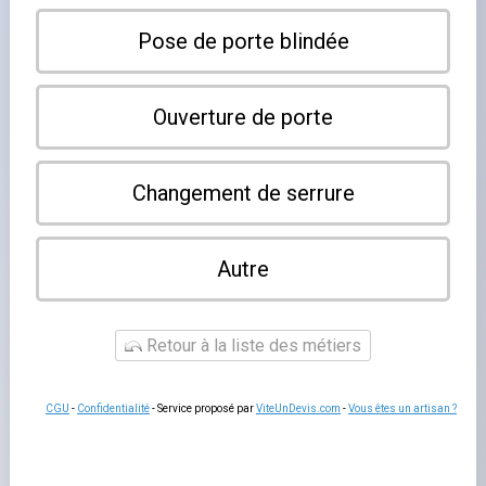
×
Schirrhein
Leaflet
|
©
OpenStreetMap contributors
Notre annuaire référence les serruriers à Schirrhein et
dans les communes voisines. Contactez directement le
professionnel de votre choix pour vos besoins en
serrurerie, ouvertures de portes et métallerie.
Aucun serrurier listé.
En ajouter un