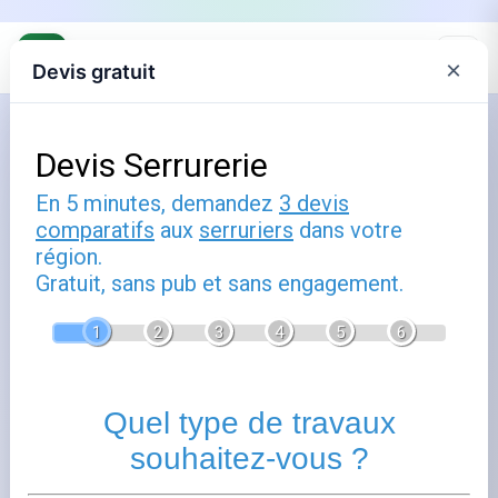
×
Devis gratuit
Accueil
›
Annuaire
›
Serruriers Sélestat
Serruriers à Sélestat
Trouvez votre serrurier à Sélestat (67600), Bas-Rhin.
Sélestat dispose à proximité de professionnels qualifiés
dans le domaine des travaux de serrurerie. Consultez les
fiches ci-dessous pour accéder aux coordonnées et
détails de chaque serrurier.
+
−