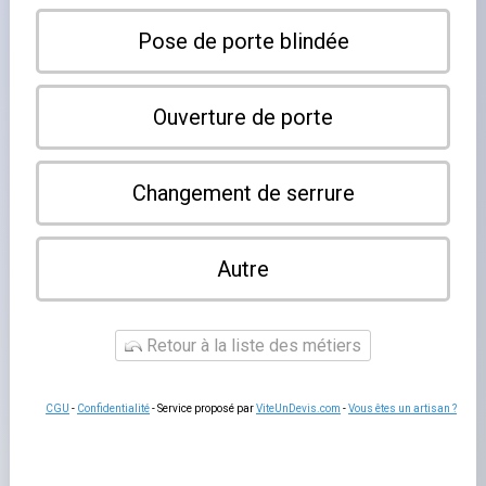
×
Sélestat
Leaflet
|
©
OpenStreetMap contributors
Notre annuaire référence les serruriers à Sélestat et dans
les communes voisines. Contactez directement le
professionnel de votre choix pour vos besoins en
serrurerie, ouvertures de portes et métallerie.
Aucun serrurier listé.
En ajouter un