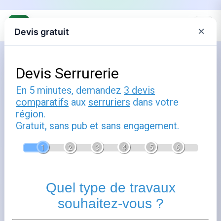
×
Devis gratuit
Accueil
›
Annuaire
›
Serruriers Kaltenhouse
Serruriers à Kaltenhouse
Trouvez votre serrurier à Kaltenhouse (67240), Bas-Rhin.
Kaltenhouse dispose à proximité de professionnels
qualifiés dans le domaine des travaux de serrurerie.
Consultez les fiches ci-dessous pour accéder aux
coordonnées et détails de chaque serrurier.
+
−