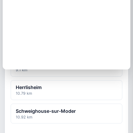
Weitbruch
6.79 km
Weyersheim
8.41 km
Rohrwiller
9.1 km
Herrlisheim
10.79 km
Schweighouse-sur-Moder
10.92 km