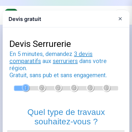
×
Devis gratuit
Accueil
›
Annuaire
›
Serruriers Duppigheim
Serruriers à Duppigheim
Trouvez votre serrurier à Duppigheim (67120), Bas-Rhin.
Duppigheim dispose à proximité de professionnels
qualifiés dans le domaine des travaux de serrurerie.
Consultez les fiches ci-dessous pour accéder aux
coordonnées et détails de chaque serrurier.
+
−