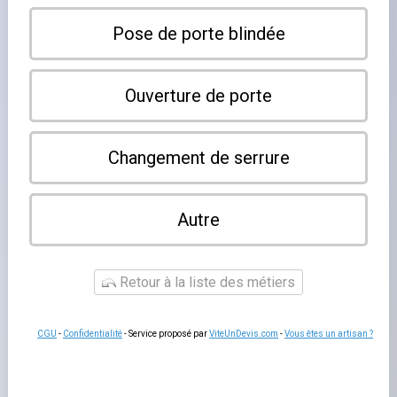
×
Duppigheim
Leaflet
|
©
OpenStreetMap contributors
Notre annuaire référence les serruriers à Duppigheim et
dans les communes voisines. Contactez directement le
professionnel de votre choix pour vos besoins en
serrurerie, ouvertures de portes et métallerie.
Aucun serrurier listé.
En ajouter un