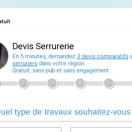
Accueil
Devis gratuit
Annuaire
Contact
Port
atuit
s Entzheim
zheim
heim (67960), Bas-Rhin. Entzheim dispose à proximité de profes
erie. Consultez les fiches ci-dessous pour accéder aux coordo
×
Entzheim