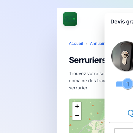
Devis gr
Accueil
›
Annuaire
›
Serrurier
Serruriers à Ent
Trouvez votre serrurier à Entz
domaine des travaux de serrur
serrurier.
+
−