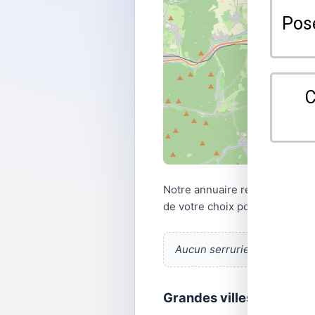
Notre annuaire référence les 
de votre choix pour vos besoin
Aucun serrurier listé.
En ajo
Grandes villes · Bas-Rhi