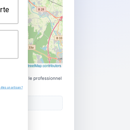
Leaflet
|
©
OpenStreetMap contributors
z directement le professionnel