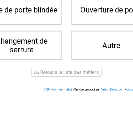
serruriers à Entzheim et dans les communes voisines. Contacte
s en serrurerie, ouvertures de portes et métallerie.
uter un
n