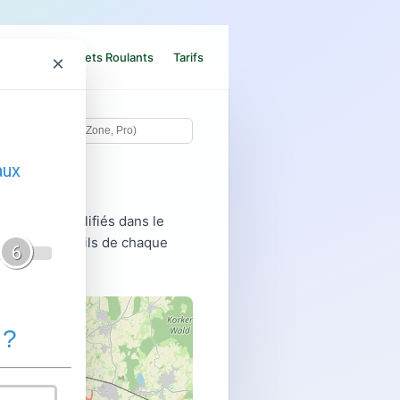
e Blindée
Volets Roulants
Tarifs
×
sionnels qualifiés dans le
nnées et détails de chaque