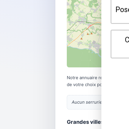
Notre annuaire référence les 
de votre choix pour vos besoin
Aucun serrurier listé.
En ajo
Grandes villes · Bas-Rhi