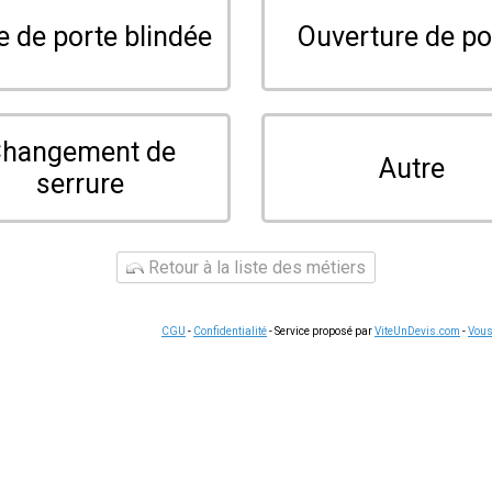
serruriers à Mothern et dans les communes voisines. Contactez
s en serrurerie, ouvertures de portes et métallerie.
uter un
n