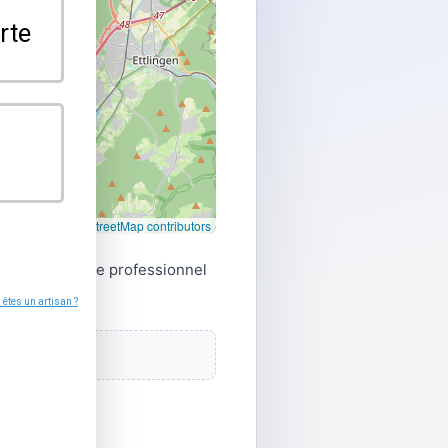
Leaflet
|
©
OpenStreetMap contributors
 directement le professionnel