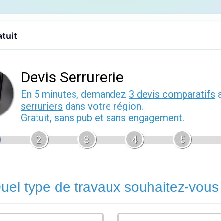
Accueil
Devis gratuit
Annuaire
Contact
Port
atuit
s Mothern
hern
hern (67470), Bas-Rhin. Mothern dispose à proximité de professi
erie. Consultez les fiches ci-dessous pour accéder aux coordo
×
Mothern