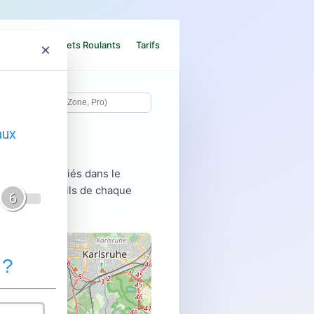
e Blindée
Volets Roulants
Tarifs
×
onnels qualifiés dans le
nnées et détails de chaque