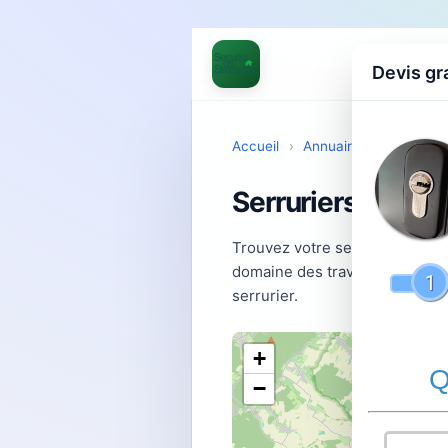
Devis gr
Accueil
›
Annuaire
›
Serrurier
Serruriers à Mot
Trouvez votre serrurier à Mot
domaine des travaux de serrur
serrurier.
+
−