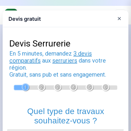
×
Devis gratuit
Accueil
›
Annuaire
›
Serruriers Geudertheim
Serruriers à Geudertheim
Trouvez votre serrurier à Geudertheim (67170), Bas-Rhin.
Geudertheim dispose à proximité de professionnels
qualifiés dans le domaine des travaux de serrurerie.
Consultez les fiches ci-dessous pour accéder aux
coordonnées et détails de chaque serrurier.
+
−