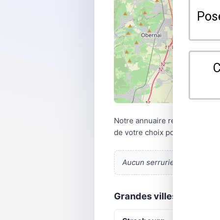
Notre annuaire référence les 
de votre choix pour vos besoin
Aucun serrurier listé.
En ajo
Grandes villes · Bas-Rhi