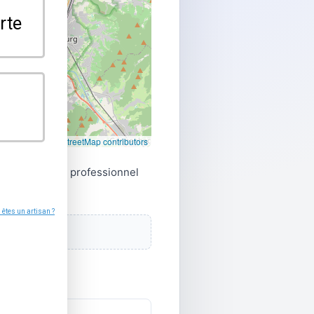
Leaflet
|
©
OpenStreetMap contributors
directement le professionnel