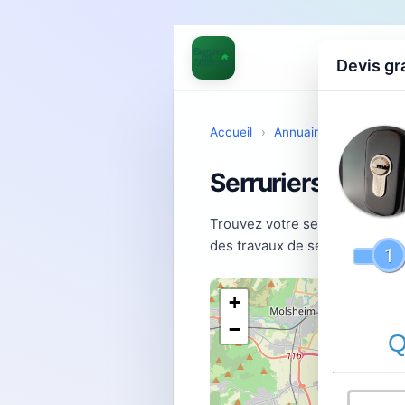
Devis gr
Accueil
›
Annuaire
›
Serrurier
Serruriers à Esc
Trouvez votre serrurier à Esc
des travaux de serrurerie. Co
+
−