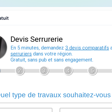
Accueil
Devis gratuit
Annuaire
Contact
Port
atuit
s Eschau
hau
hau (67114), Bas-Rhin. Eschau dispose à proximité de profession
nsultez les fiches ci-dessous pour accéder aux coordonnées et d
×
Eschau