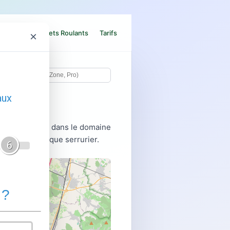
e Blindée
Volets Roulants
Tarifs
×
nels qualifiés dans le domaine
étails de chaque serrurier.