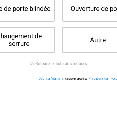
serruriers à Eschau et dans les communes voisines. Contactez 
s en serrurerie, ouvertures de portes et métallerie.
uter un
n